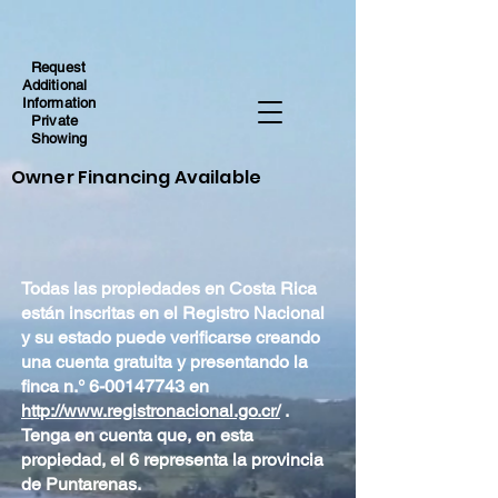
Request
Additional
Information
Private
Showing
Owner Financing Available
Todas las propiedades en Costa Rica
están inscritas en el Registro Nacional
y su estado puede verificarse creando
una cuenta gratuita y presentando la
finca n.°
6-00147743
en
http://www.registronacional.go.cr/
.
Tenga en cuenta que, en esta
propiedad, el 6 representa la provincia
de Puntarenas.